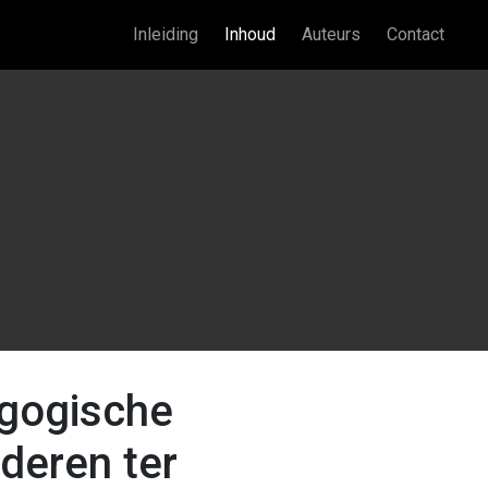
an
Main navigation
Inleiding
Inhoud
Auteurs
Contact
gogische
nderen ter