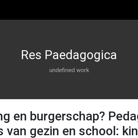
Overslaan en naar de inhoud ga
Res Paedagogica
undefined work
ng en burgerschap? Peda
 van gezin en school: ki