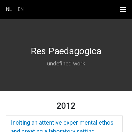
Overslaan en naar de inhoud ga
NL
EN
Res Paedagogica
undefined work
2012
Inciting an attentive experimental ethos
and creating a laboratory setting.