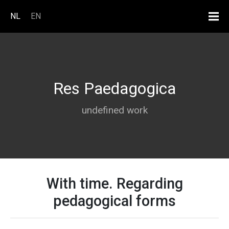
Overslaan en naar de inhoud ga
NL
EN
Res Paedagogica
undefined work
With time. Regarding
pedagogical forms